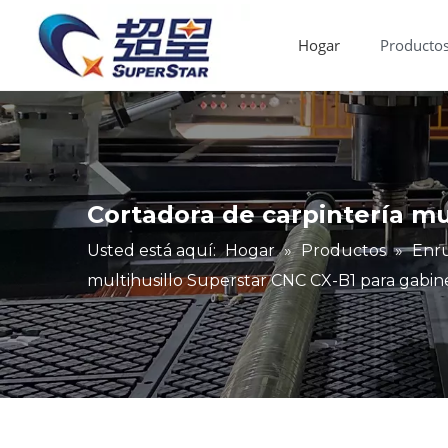
Hogar
Producto
Router CNC de madera
Máquina de bandas de borde
Fallas y mantenimiento
Industria de aplicaciones
Enrutador CNC de ventas calientes
Cortadora de carpintería mu
Usted está aquí:
Hogar
»
Productos
»
Enr
multihusillo Superstar CNC CX-B1 para gabi