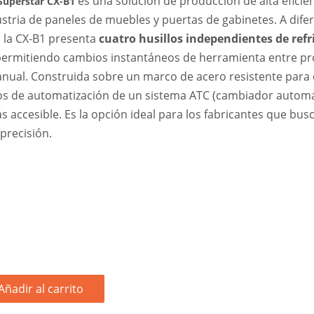
es una solución de producción de alta eficie
Superstar CX-B1
ustria de paneles de muebles y puertas de gabinetes. A dife
, la CX-B1 presenta
cuatro husillos independientes de refr
rmitiendo cambios instantáneos de herramienta entre pro
nual. Construida sobre un marco de acero resistente para el
ios de automatización de un sistema ATC (cambiador automá
s accesible. Es la opción ideal para los fabricantes que b
precisión.
Añadir al carrito