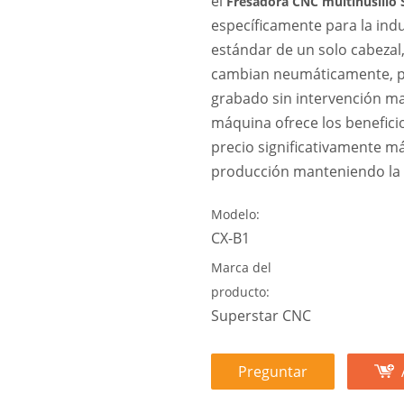
el
Fresadora CNC multihusillo 
específicamente para la ind
estándar de un solo cabezal
cambian neumáticamente, pe
grabado sin intervención ma
máquina ofrece los benefic
precio significativamente má
producción manteniendo la 
Modelo:
CX-B1
Marca del
producto:
Superstar CNC
Preguntar