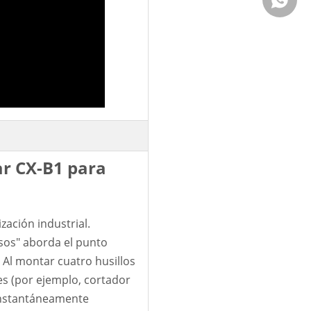
ar CX-B1 para
zación industrial.
sos" aborda el punto
 Al montar cuatro husillos
es (por ejemplo, cortador
 instantáneamente