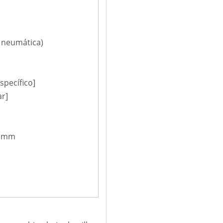
)
n neumática)
specífico]
ar]
5 mm