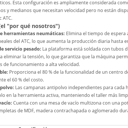
icos. Esta configuración es ampliamente considerada como
os y medianos que necesitan velocidad pero no están dispu
c ATC.
(el "por qué nosotros")
e herramientas neumáticas:
Elimina el tiempo de espera
ineales del ATC, lo que aumenta la producción diaria hasta e
de servicio pesado:
La plataforma está soldada con tubos d
 eliminar la tensión, lo que garantiza que la máquina perm
s de funcionamiento a alta velocidad.
ble:
Proporciona el 80 % de la funcionalidad de un centro 
e el 60 % del costo.
 polvo:
Las campanas antipolvo independientes para cada hu
lo en la herramienta activa, manteniendo el taller más limp
vacío:
Cuenta con una mesa de vacío multizona con una po
mpletas de MDF, madera contrachapada o aglomerado duran