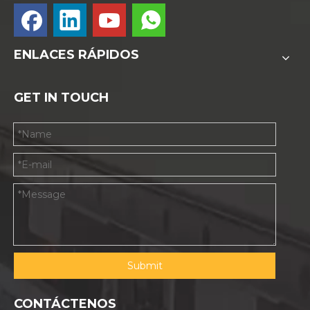
Máquina CNC de madera 4*8
máquina ATC CNC
Máquina de corte CNC
Máquina de enrutador CNC ATC
Productos
relacionados