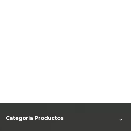
Anterior:
Siguiente:
enrutador de madera
Máquina de carpintería ATC Exportar a Australia
maquinaria de carpintería
máquina de corte de madera