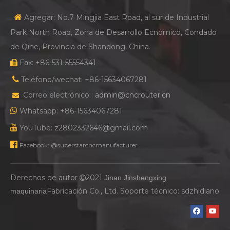
Máquina cortadora de madera para muebles de paneles de cuatro cabezales Superstar CX-B1 1325
Cortadora de madera del grabado de la carpintería de las cabezas dobles del CNC de la superestrella
¿Por qué el cambiador de cuchillas en línea es más adecuado para armarios?
¿Cuáles son las funciones de la encoladora de cantos automática?
¿Qué factores afectan el precio de la máquina cortadora CNC?
¿A qué se debe prestar atención al utilizar la máquina cortadora CNC de placas?
¿La comparación de la máquina cortadora de cuatro procesos y la máquina cortadora con cambio automático de herramientas de hilera recta?
¿Por qué elegir un servomotor para una máquina de corte CNC?
¿Cómo compro una máquina enrutadora CNC Atc lineal?
Soluciones para la industria de aplicaciones de enrutadores Atc Cnc de cambio automático de herramientas en línea
¿Cuál es la velocidad de corte de la máquina cortadora CNC ATC?
¿Qué tipo de esquemas de combinación existen para la máquina cortadora CNC de muebles de paneles personalizados para toda la casa?
Categoría Productos
ENLACES RÁPIDOS