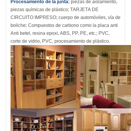
Muestras
Aplicación de la máquina de madera ATC:
Industria de muebles:
muebles de panel, gabinete,
puerta en movimiento, bolsa blanda, muebles de
oficina, puerta de madera;
Productos de madera:
altavoz, gabinete de juego,
escritorio de computadora, mesa de la máquina de
coser;
Procesamiento de la junta:
piezas de aislamiento,
piezas químicas de plástico; TARJETA DE
CIRCUITO IMPRESO; cuerpo de automóviles, vía de
boliche; Compuestos de carbono como la placa anti
Anti betel, resina epoxi, ABS, PP, PE, etc.; PVC,
corte de vidrio, PVC, procesamiento de plástico.