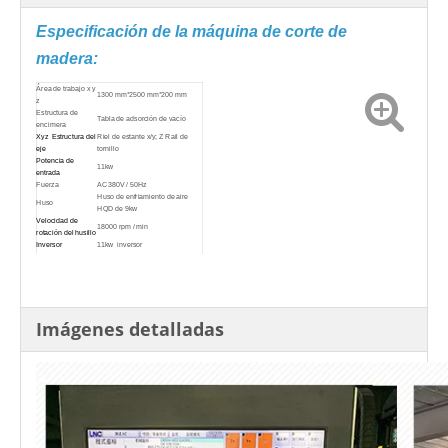
estructura de acero, que tiene una fuerte rigidez y
sin distorsión.
Utilizando el huso de alta potencia que cambia de
herramienta, la fuerza de corte es alta.
Gran gabinete independiente, operación de
teclado separada, simple y conveniente, fácil de
aprender.
Parámetros técnicos:
Especificación de la máquina de corte de
madera:
Área de trabajo x y
1300 mm*2500 mm*200 mm
z
Estructura de
Tabla de adsorción de vacío
encimera
Xyz Estructura del
Riel de estante x/y; Z Rail de
eje
tornillo
Potencia de
11kw
entrada
Fuerza
AC380V / 50Hz
Huso de enfriamiento de aire
Huso
HQD de 9kw