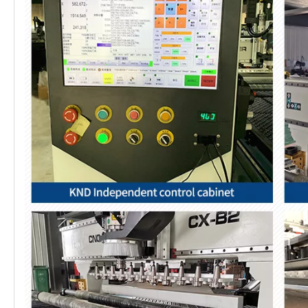
Velocidad de
18000 rpm / min
rotación del husillo
Inversor
11kw inversor
Conducir motor
JMK 750W Servo Motor
Sistema de control
Taiwán LNC2200
Bomba aspiradora
7.5kw bomba de aire
Riel lineal
Taiwán 25
Peso
2500 kgs
Tamaño
L3500 mm*W2200*H2100
Imágenes detalladas