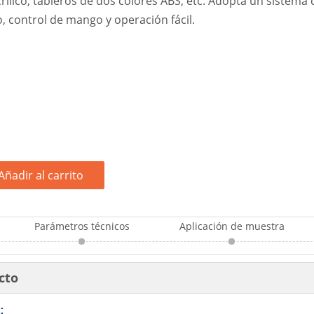
ílico, tableros de dos colores ABS, etc. Adopta un sistema d
, control de mango y operación fácil.
Añadir al carrito
Parámetros técnicos
Aplicación de muestra
cto
: