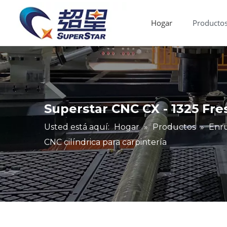
Hogar
Producto
Router CNC de madera
Máquina de bandas de borde
Fallas y mantenimiento
Industria de aplicaciones
Enrutador CNC de ventas calientes
Superstar CNC CX - 1325 Fre
Usted está aquí:
Hogar
»
Productos
»
Enr
CNC cilíndrica para carpintería