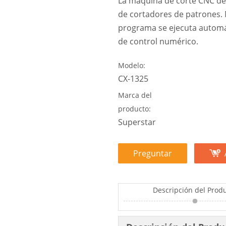
La máquina de corte CNC de 
de cortadores de patrones. 
programa se ejecuta automá
de control numérico.
Modelo:
CX-1325
Marca del
producto:
Superstar
Preguntar
Descripción del Prod