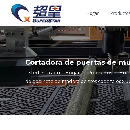
Hogar
Producto
Router CNC de madera
Máquina de bandas de borde
Fallas y mantenimiento
Industria de aplicaciones
Enrutador CNC de ventas calientes
Cortadora de puertas de mu
Usted está aquí:
Hogar
»
Productos
»
Enr
de gabinete de madera de tres cabezales Su