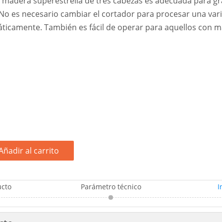
madera superestrella de tres cabezas es adecuada para gra
No es necesario cambiar el cortador para procesar una vari
ticamente. También es fácil de operar para aquellos con m
Añadir al carrito
ucto
Parámetro técnico
I