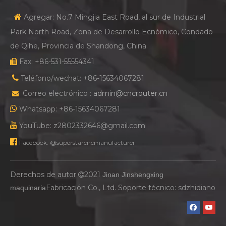

Agregar: No.7 Mingjia East Road, al sur de Industrial
Park North Road, Zona de Desarrollo Ecnómico, Condado
de Qihe, Provincia de Shandong, China.
Fax: +86-531-55554341


Teléfono/wechat: +86-15634067281
Correo electrónico :
admin@cncrouter.cn


Whatsapp: +86-15634067281

YouTube: z2802332646@gmail.com

Facebook: @superstarcncmanufacturer
Derechos de autor
2021
Jinan Jinshengxing

Fabricación Co., Ltd. Soporte técnico:
sdzhidiano
maquinaria