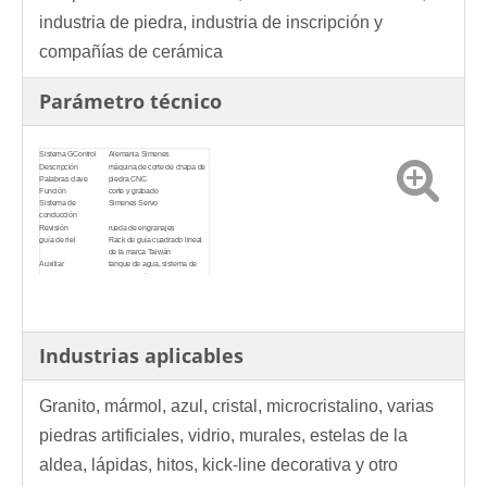
industria de piedra, industria de inscripción y
compañías de cerámica
Parámetro técnico
Sistema GControl
Alemania Simenes
Descripción
máquina de corte de chapa de
Palabras clave
piedra CNC
Función
corte y grabado
Sistema de
Simenes Servo
conducción
Revisión
rueda de engranajes
guía de riel
Rack de guía cuadrado lineal
de la marca Taiwán
Auxiliar
tanque de agua, sistema de
pulverización de agua,
lubricación de aceite
Estructura
Estructura de acero soldado,
acero de 8 mm
Precisión
+/- 0.05 mm
Material aplicable
Piedra, granito, mármol,
Industrias aplicables
baldosas, cerámica, madera,
etc.
Granito, mármol, azul, cristal, microcristalino, varias
piedras artificiales, vidrio, murales, estelas de la
aldea, lápidas, hitos, kick-line decorativa y otro