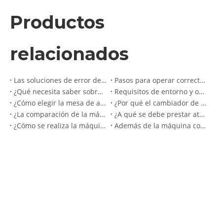
Productos
relacionados
Las soluciones de error de la máquina de grabado de madera del enrutador CNC
Pasos para operar correctamente la máquina de grabado de piedra.
¿Qué necesita saber sobre la operación de la máquina de corte de espuma?
Requisitos de entorno y operador para usar la máquina de grabado de piedra
¿Cómo elegir la mesa de aluminio y la mesa de vacío para el enrutador de madera CNC?
¿Por qué el cambiador de cuchillas en línea es más adecuado para armarios?
¿La comparación de la máquina cortadora de cuatro procesos y la máquina cortadora con cambio automático de herramientas de hilera recta?
¿A qué se debe prestar atención al utilizar la máquina cortadora CNC de placas?
¿Cómo se realiza la máquina cortadora CNC de cuatro procesos con cambio de herramienta en 0 segundos?
Además de la máquina cortadora, ¿qué equipo se necesita para fabricar muebles de paneles?
Nuevo 3220 máquina cortadora de piedra de puente infrarrojo de cinco ejes
Superstar CNC CX - Máquina de cilindro de cabezal único para carpintería 1200Y