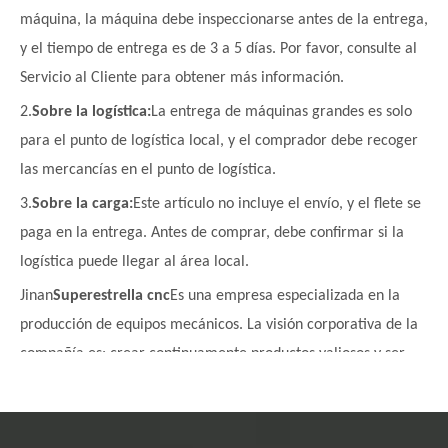
máquina, la máquina debe inspeccionarse antes de la entrega,
y el tiempo de entrega es de 3 a 5 días. Por favor, consulte al
Servicio al Cliente para obtener más información.
2.
Sobre la logística:
La entrega de máquinas grandes es solo
para el punto de logística local, y el comprador debe recoger
las mercancías en el punto de logística.
3.
Sobre la carga:
Este artículo no incluye el envío, y el flete se
paga en la entrega. Antes de comprar, debe confirmar si la
logística puede llegar al área local.
Jinan
Superestrella cnc
Es una empresa especializada en la
producción de equipos mecánicos. La visión corporativa de la
compañía es: crear continuamente productos valiosos y ser
una empresa respetada.
Con 1
9
Años de I + D y experiencia de
producción.
y decenas de miles de máquinas de grabado
puestas en uso, nos damos cuenta profundamente de que
El