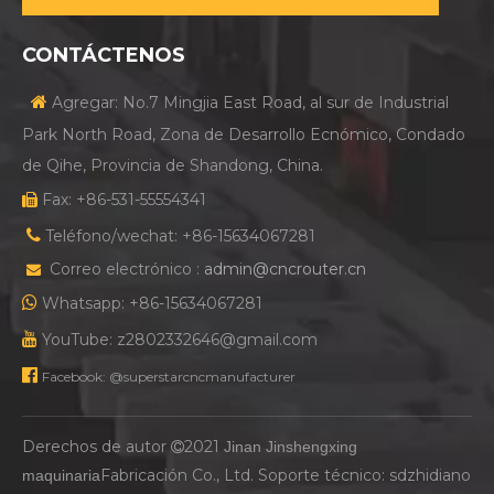
CONTÁCTENOS

Agregar: No.7 Mingjia East Road, al sur de Industrial
Park North Road, Zona de Desarrollo Ecnómico, Condado
de Qihe, Provincia de Shandong, China.
Fax: +86-531-55554341


Teléfono/wechat: +86-15634067281
Correo electrónico :
admin@cncrouter.cn


Whatsapp: +86-15634067281

YouTube: z2802332646@gmail.com

Facebook: @superstarcncmanufacturer
Derechos de autor
2021
Jinan Jinshengxing

Fabricación Co., Ltd. Soporte técnico:
sdzhidiano
maquinaria