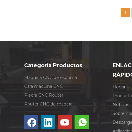
1
Categoría Productos
ENLAC
RÁPID
Máquina CNC de espuma
Otra máquina CNC
Hogar
Piedra CNC Router
Producto
Router CNC de madera
Noticias
Sobre no
Descarga
Aplicacio