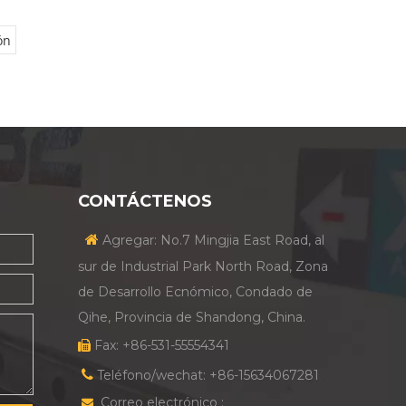
ón
CONTÁCTENOS

Agregar: No.7 Mingjia East Road, al
sur de Industrial Park North Road, Zona
de Desarrollo Ecnómico, Condado de
Qihe, Provincia de Shandong, China.
Fax: +86-531-55554341


Teléfono/wechat: +86-15634067281
Correo electrónico :
