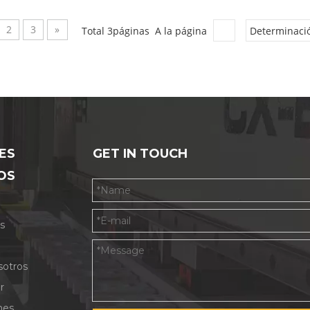
2
3
»
Total 3páginas A la página
Determinaci
ES
GET IN TOUCH
OS
s
sotros
r
nes