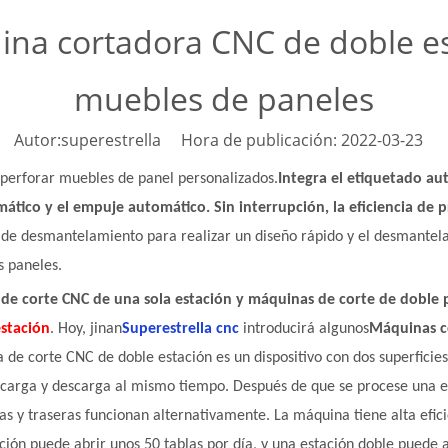
ina cortadora CNC de doble es
muebles de paneles
Autor:superestrella Hora de publicación: 2022-03-23 
perforar muebles de panel personalizados.
Integra el etiquetado au
mático y el empuje automático. Sin interrupción, la eficiencia 
 de desmantelamiento para realizar un diseño rápido y el desmantela
s paneles.
de corte CNC de una sola estación y máquinas de corte de doble 
stación
. Hoy, jinan
Superestrella cnc
introducirá algunos
Máquinas c
 de corte CNC de doble estación es un dispositivo con dos superficies
de carga y descarga al mismo tiempo. Después de que se procese una 
ras y traseras funcionan alternativamente. La máquina tiene alta efic
ción puede abrir unos 50 tablas por día, y una estación doble puede