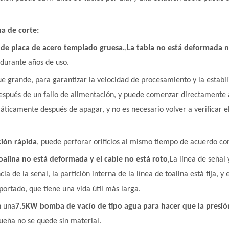
a de corte:
 de placa de acero templado gruesa.
,
La tabla no está deformada ni
 durante años de uso.
ue grande, para garantizar la velocidad de procesamiento y la estabil
espués de un fallo de alimentación, y puede comenzar directamente a
máticamente después de apagar, y no es necesario volver a verificar
ción rápida
, puede perforar orificios al mismo tiempo de acuerdo con
toalina no está deformada y el cable no está roto
,
La línea de señal
a de la señal, la partición interna de la línea de toalina está fija, y
portado, que tiene una vida útil más larga.
n una
7.5KW bomba de vacío de tipo agua para hacer que la presió
ueña no se quede sin material.