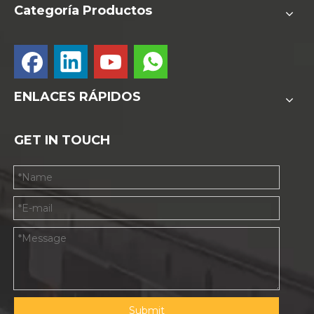
Categoría Productos
ENLACES RÁPIDOS
GET IN TOUCH
3.
El mantenimiento de la herramienta.
Mantenga los cuchillos limpios y use solventes específicos
de herramientas estándar para eliminar la suciedad, la
grasa y otras impurezas.
Aplicar una cantidad adecuada de aceite mecánico puede
evitar que la superficie de la herramienta se oxida y dañada.
Submit