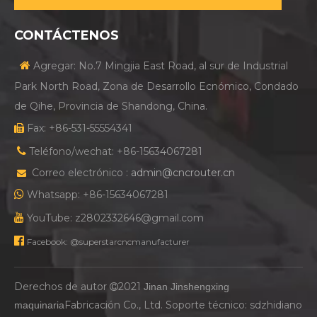
No mole excesivamente la herramienta
y cambie la forma de
la herramienta sin autorización, ya que cada proceso de
CONTÁCTENOS
molienda requiere equipos mecánicos especiales y habilidades

Agregar: No.7 Mingjia East Road, al sur de Industrial
especiales de molienda para cumplir con los requisitos de uso,
Park North Road, Zona de Desarrollo Ecnómico, Condado
de lo contrario, es fácil hacer que la ventaja de corte se
de Qihe, Provincia de Shandong, China.
rompa, lo que resulta en un accidente industrial.
Fax: +86-531-55554341

El rodamiento no se puede limpiar con disolventes como el

Teléfono/wechat: +86-15634067281
aceite diesel o el queroseno
,
De lo contrario, la grasa especial
Correo electrónico :
admin@cncrouter.cn

dentro será destruida, y el polvo y la suciedad se pueden

Whatsapp: +86-15634067281
soplar.

YouTube: z2802332646@gmail.com
Lo anterior es sobre el
máquina de grabado de

Facebook: @superstarcncmanufacturer
carpintería
herramienta
de
Superestrella cnc
Compañía. Si
desea saber qué equipo desea, puede contactarnos en
cualquier momento ~
Derechos de autor
2021
Jinan Jinshengxing

Fabricación Co., Ltd. Soporte técnico:
sdzhidiano
maquinaria