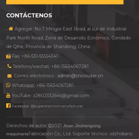
CONTÁCTENOS

Agregar: No.7 Mingjia East Road, al sur de Industrial
Park North Road, Zona de Desarrollo Ecnómico, Condado
de Qihe, Provincia de Shandong, China.
Fax: +86-531-55554341


Teléfono/wechat: +86-15634067281
Correo electrónico :
admin@cncrouter.cn


Whatsapp: +86-15634067281

YouTube: z2802332646@gmail.com

Facebook: @superstarcncmanufacturer
Derechos de autor
2021
Jinan Jinshengxing

Fabricación Co., Ltd. Soporte técnico:
sdzhidiano
maquinaria