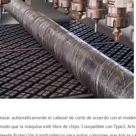
azar automáticamente el cabezal de corte de acuerdo con el modelo
e modo que la máquina esté libre de chips. Compatible con Type3, Ar
gente Protección transfronteriza para evitar colisiones mecánicas c