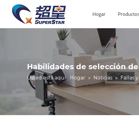
Hogar
Producto
Router CNC de madera
Máquina de bandas de borde
Fallas y mantenimiento
Industria de aplicaciones
Enrutador CNC de ventas calientes
Habilidades de selección de
Usted está aquí:
Hogar
»
Noticias
»
Fallas 