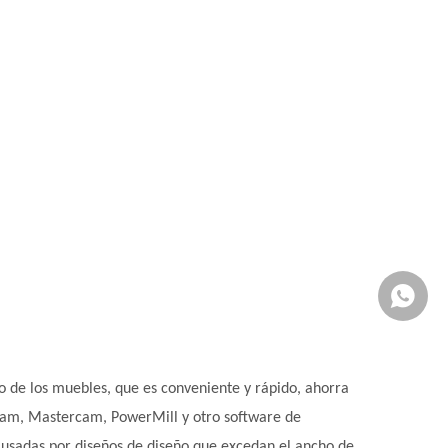
Whatsa
 de los muebles, que es conveniente y rápido, ahorra
tcam, Mastercam, PowerMill y otro software de
ausadas por diseños de diseño que excedan el ancho de