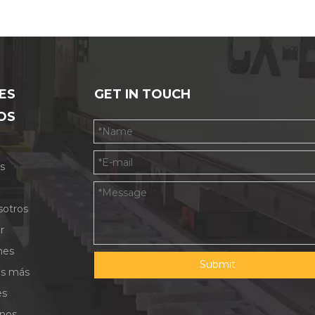
ES
GET IN TOUCH
OS
s
sotros
r
nes
Submit
as más
es
nos