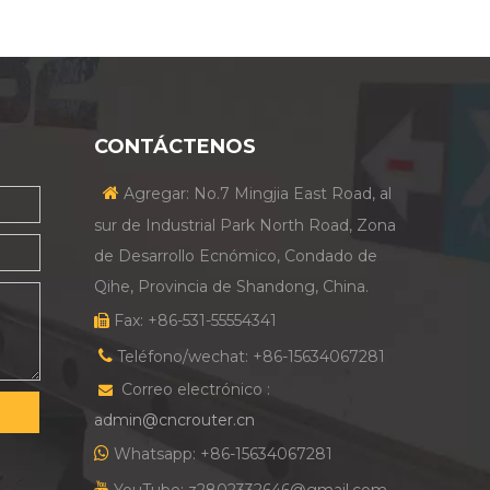
CONTÁCTENOS

Agregar: No.7 Mingjia East Road, al
sur de Industrial Park North Road, Zona
de Desarrollo Ecnómico, Condado de
Qihe, Provincia de Shandong, China.
Fax: +86-531-55554341


Teléfono/wechat: +86-15634067281
Correo electrónico :

admin@cncrouter.cn

Whatsapp: +86-15634067281

YouTube: z2802332646@gmail.com