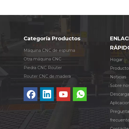
Categoría Productos
ENLAC
RÁPID
Máquina CNC de espuma
Otra máquina CNC
Hogar
Piedra CNC Router
Producto
Router CNC de madera
Noticias
Sobre no
Descarga
Aplicacio
Pregunt
frecuent
Contácte