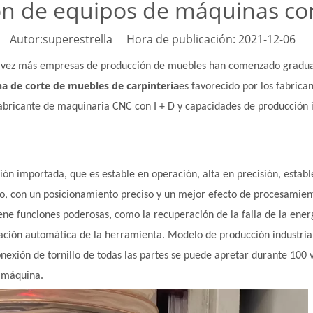
ón de equipos de máquinas cor
Autor:superestrella Hora de publicación: 2021-12-06 
da vez más empresas de producción de muebles han comenzado gradua
a de corte de muebles de carpintería
es favorecido por los fabrica
bricante de maquinaria CNC con I + D y capacidades de producción 
sión importada, que es estable en operación, alta en precisión, establ
do, con un posicionamiento preciso y un mejor efecto de procesamiento
iene funciones poderosas, como la recuperación de la falla de la ener
ación automática de la herramienta. Modelo de producción industrial,
exión de tornillo de todas las partes se puede apretar durante 100 v
a máquina.