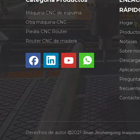
Categoría Productos
ENLAC
RÁPID
Máquina CNC de espuma
Otra máquina CNC
Hogar
Piedra CNC Router
Producto
Router CNC de madera
Noticias
Sobre no
Descarga
Aplicacio
Pregunt
frecuent
Contácte
Derechos de autor
2021
Jinan Jinshengxing maquinar
