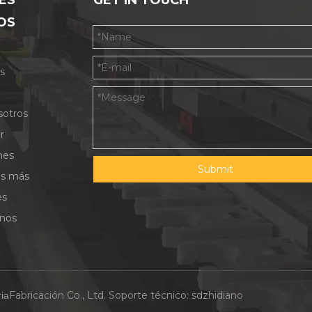
ES
GET IN TOUCH
OS
s
sotros
r
nes
Submit
as más
es
nos
Fabricación Co., Ltd. Soporte técnico:
sdzhidiano
ia