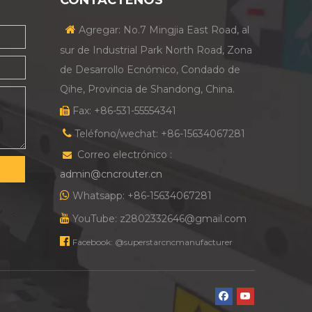
CONTÁCTENOS

Agregar: No.7 Mingjia East Road, al
sur de Industrial Park North Road, Zona
de Desarrollo Ecnómico, Condado de
Qihe, Provincia de Shandong, China.
Fax: +86-531-55554341


Teléfono/wechat: +86-15634067281
Correo electrónico :

admin@cncrouter.cn

Whatsapp: +86-15634067281

YouTube: z2802332646@gmail.com

Facebook: @superstarcncmanufacturer