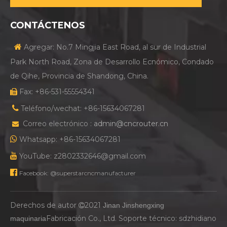
Máquina de bandas de borde de muebles
CONTÁCTENOS
Máquina automática de bandas de borde

Agregar: No.7 Mingjia East Road, al sur de Industrial
Máquina de bandas de borde de redondeo de esquina
Park North Road, Zona de Desarrollo Ecnómico, Condado
de Qihe, Provincia de Shandong, China.
Fax: +86-531-55554341


Teléfono/wechat: +86-15634067281
Correo electrónico :
admin@cncrouter.cn


Whatsapp: +86-15634067281

YouTube: z2802332646@gmail.com

Facebook: @superstarcncmanufacturer
Derechos de autor
2021
Jinan Jinshengxing

Fabricación Co., Ltd. Soporte técnico:
sdzhidiano
maquinaria