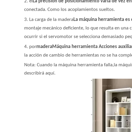
2. el
La precisión de posicionamiento varía de vez e
conectada. Como los acoplamientos sueltos.
3. La carga de la madera
La máquina herramienta es
montaje mecánico deficiente, lo que resulta en una
ocurrir si el servomotor se selecciona demasiado peq
4. por
madera
Máquina herramienta Acciones auxilia
la acción de cambio de herramientas no se ha comple
Nota: Cuando la máquina herramienta falla,
la máqui
describirá aquí.