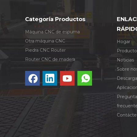
Categoría Productos
ENLAC
RÁPID
Máquina CNC de espuma
Otra máquina CNC
Hogar
Piedra CNC Router
Producto
Router CNC de madera
Noticias
Sobre no
Descarga
Aplicacio
Pregunt
frecuent
Contácte