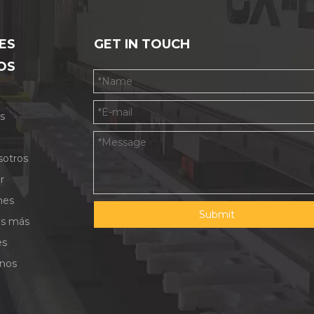
ES
GET IN TOUCH
OS
s
sotros
r
nes
Submit
as más
es
nos