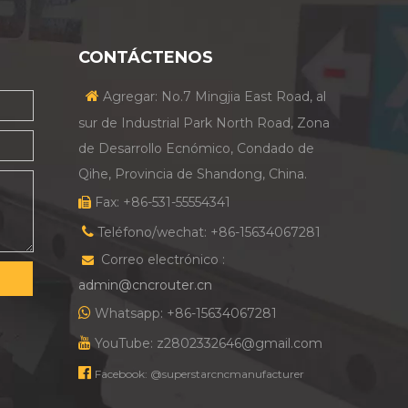
CONTÁCTENOS

Agregar: No.7 Mingjia East Road, al
sur de Industrial Park North Road, Zona
de Desarrollo Ecnómico, Condado de
Qihe, Provincia de Shandong, China.
Fax: +86-531-55554341


Teléfono/wechat: +86-15634067281
Correo electrónico :

admin@cncrouter.cn

Whatsapp: +86-15634067281

YouTube: z2802332646@gmail.com

Facebook: @superstarcncmanufacturer