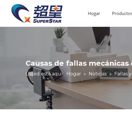
Hogar
Producto
Router CNC de madera
Máquina de bandas de borde
Fallas y mantenimiento
Industria de aplicaciones
Enrutador CNC de ventas calientes
Causas de fallas mecánicas
Usted está aquí:
Hogar
»
Noticias
»
Fallas 