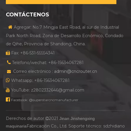
CONTÁCTENOS

Agregar: No.7 Mingjia East Road, al sur de Industrial
Park North Road, Zona de Desarrollo Ecnómico, Condado
de Qihe, Provincia de Shandong, China.
Fax: +86-531-55554341


Teléfono/wechat: +86-15634067281
Correo electrónico :
admin@cncrouter.cn


Whatsapp: +86-15634067281

YouTube: z2802332646@gmail.com

Facebook: @superstarcncmanufacturer
Derechos de autor
2021
Jinan Jinshengxing

Fabricación Co., Ltd. Soporte técnico:
sdzhidiano
maquinaria