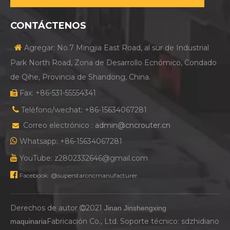
CONTÁCTENOS

Agregar: No.7 Mingjia East Road, al sur de Industrial
Park North Road, Zona de Desarrollo Ecnómico, Condado
de Qihe, Provincia de Shandong, China.
Fax: +86-531-55554341


Teléfono/wechat: +86-15634067281
Correo electrónico :
admin@cncrouter.cn


Whatsapp: +86-15634067281

YouTube: z2802332646@gmail.com

Facebook: @superstarcncmanufacturer
Derechos de autor
2021
Jinan Jinshengxing

Fabricación Co., Ltd. Soporte técnico:
sdzhidiano
maquinaria