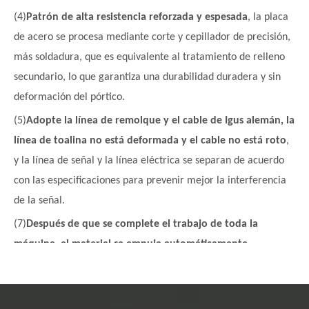
(4)
Patrón de alta resistencia reforzada y espesada
, la placa
de acero se procesa mediante corte y cepillador de precisión,
más soldadura, que es equivalente al tratamiento de relleno
secundario, lo que garantiza una durabilidad duradera y sin
deformación del pórtico.
(5)
Adopte la línea de remolque y el cable de Igus alemán, la
línea de toalina no está deformada y el cable no está roto
,
y la línea de señal y la línea eléctrica se separan de acuerdo
con las especificaciones para prevenir mejor la interferencia
de la señal.
(7)
Después de que se complete el trabajo de toda la
máquina, el material se empuja automáticamente,
ahorrando tiempo y esfuerzo.
Los cilindros de
posicionamiento de la correa horizontal y vertical están todos
instalados y ajustados por el indicador de dial para garantizar