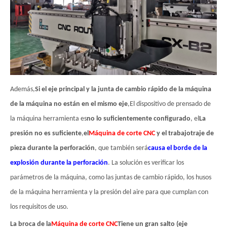
Además,
Si el eje principal y la junta de cambio rápido de la máquina
de la máquina no están en el mismo eje
,
El dispositivo de prensado de
la máquina herramienta es
no lo suficientemente configurado
, el
La
presión no es suficiente
,
el
Máquina de corte CNC
y el trabajo
traje de
pieza durante la perforación
, que también será
causa el borde de la
explosión durante la perforación
. La solución es verificar los
parámetros de la máquina, como las juntas de cambio rápido, los husos
de la máquina herramienta y la presión del aire para que cumplan con
los requisitos de uso.
La broca de la
Máquina de corte CNC
Tiene un gran salto (eje