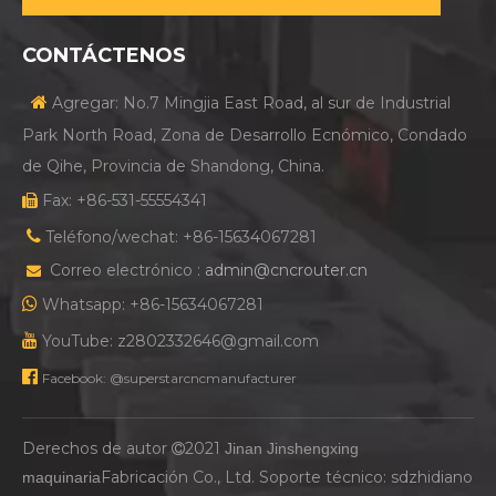
CONTÁCTENOS

Agregar: No.7 Mingjia East Road, al sur de Industrial
Park North Road, Zona de Desarrollo Ecnómico, Condado
de Qihe, Provincia de Shandong, China.
Fax: +86-531-55554341


Teléfono/wechat: +86-15634067281
Correo electrónico :
admin@cncrouter.cn


Whatsapp: +86-15634067281

YouTube: z2802332646@gmail.com

Facebook: @superstarcncmanufacturer
Derechos de autor
2021
Jinan Jinshengxing

Fabricación Co., Ltd. Soporte técnico:
sdzhidiano
maquinaria