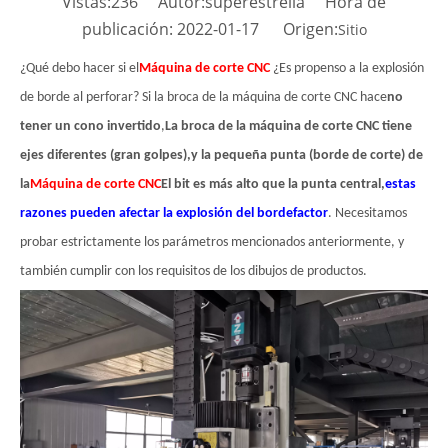
Vistas:
236
Autor:superestrella Hora de
publicación: 2022-01-17 Origen:
Sitio
¿Qué debo hacer si el
Máquina de corte CNC
¿Es propenso a la explosión
de borde al perforar? Si la broca de la máquina de corte CNC hace
no
tener un cono invertido
,
La broca de la máquina de corte CNC tiene
ejes diferentes (gran golpes),
y la pequeña punta (borde de corte) de
la
Máquina de corte CNC
El bit es más alto que la punta central,
estas
razones pueden afectar la explosión del borde
factor
. Necesitamos
probar estrictamente los parámetros mencionados anteriormente, y
también cumplir con los requisitos de los dibujos de productos.